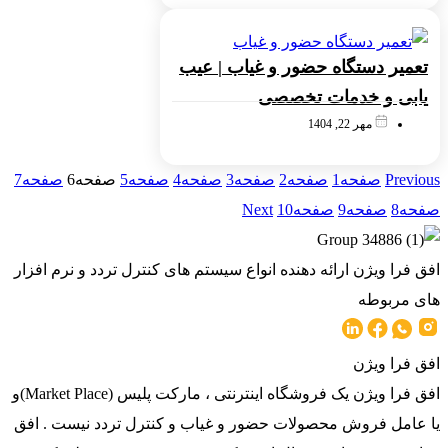
تعمیر دستگاه حضور و غیاب | عیب
یابی و خدمات تخصصی
مهر 22, 1404
Previous
صفحه
1
صفحه
2
صفحه
3
صفحه
4
صفحه
5
صفحه
6
صفحه
7
صفحه
8
صفحه
9
صفحه
10
Next
افق فرا ویژن ارائه دهنده انواع سیستم های کنترل تردد و نرم افزار
های مربوطه
افق فرا ویژن
افق فرا ویژن یک فروشگاه اینترنتی ، مارکت پلیس (Market Place)و
یا عامل فروش محصولات حضور و غیاب و کنترل تردد نیست . افق