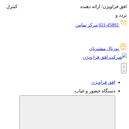
پرش
افق فراویژن؛ ارائه دهنده
انواع سیستم‌های حضور و غیاب،
کنترل
به
تردد و
گیت‌های کنترل تردد برای
حضور و غیاب آنلاین
محتوا
021-45892 مرکز تماس
پورتال مشتریان
افق فراویژن
دستگاه حضور و غیاب