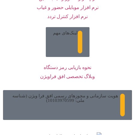
نرم افزار موبایلی حضور و غیاب
نرم افزار کنترل تردد
لینک‌های مهم
نحوه بازیابی رمز دستگاه
وبلاگ تخصصی افق فراویژن
هویت سازمانی و مجوزهای رسمی افق فرا ویژن (شناسه
ملی: 10103970599)