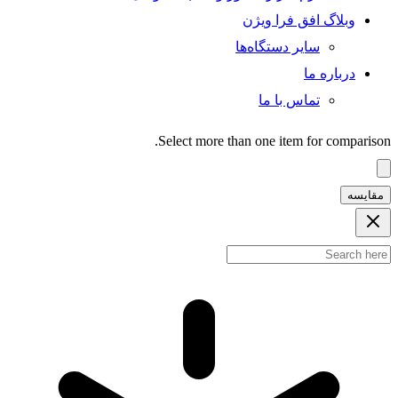
وبلاگ افق فرا ویژن
سایر دستگاه‌ها
درباره ما
تماس با ما
Select more than one item for comparison.
مقایسه