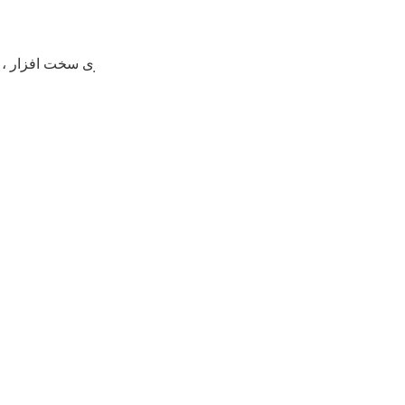
ازی سخت افزار ، استقرار نرم افزار ، آموزش و خدمات پس از فروش د