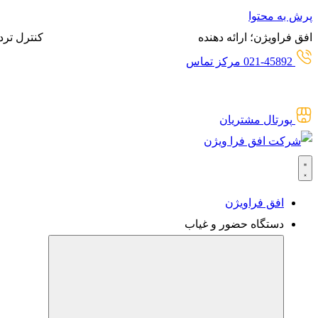
پرش به محتوا
افق فراویژن؛ ارائه دهنده
انواع سیستم‌های حضور و غیاب،
کنترل ترد
021-45892 مرکز تماس
پورتال مشتریان
افق فراویژن
دستگاه حضور و غیاب