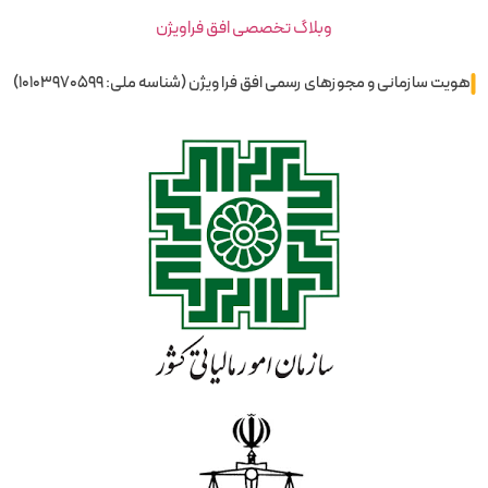
وبلاگ تخصصی افق فراویژن
هویت سازمانی و مجوزهای رسمی افق فرا ویژن (شناسه ملی: 10103970599)