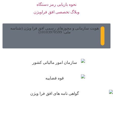
نحوه بازیابی رمز دستگاه
وبلاگ تخصصی افق فراویژن
هویت سازمانی و مجوزهای رسمی افق فرا ویژن (شناسه
ملی: 10103970599)