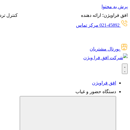
پرش به محتوا
افق فراویژن؛ ارائه دهنده
انواع سیستم‌های حضور و غیاب،
کنترل ترد
021-45892 مرکز تماس
پورتال مشتریان
افق فراویژن
دستگاه حضور و غیاب