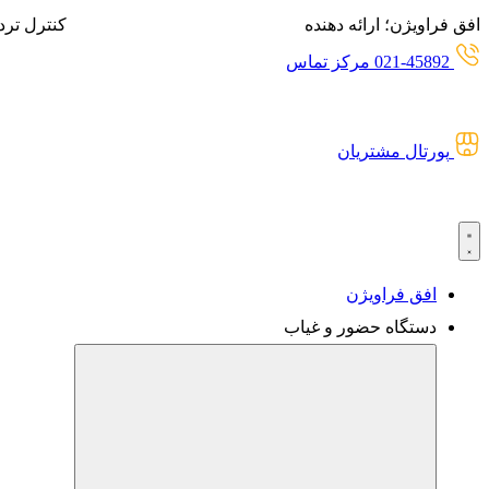
پرش
افق فراویژن؛ ارائه دهنده
انواع سیستم‌های حضور و غیاب،
کنترل ترد
به
021-45892 مرکز تماس
محتوا
پورتال مشتریان
افق فراویژن
دستگاه حضور و غیاب