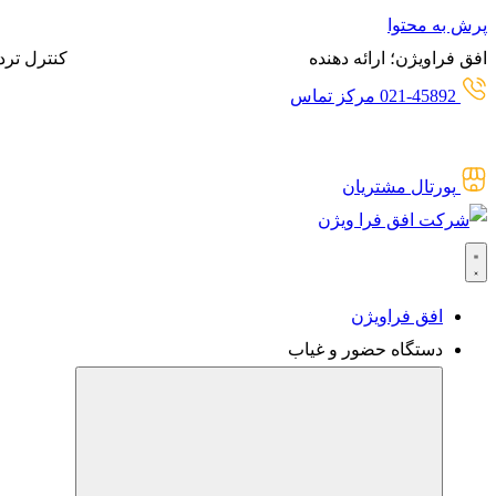
پرش به محتوا
افق فراویژن؛ ارائه دهنده
انواع سیستم‌های حضور و غیاب،
کنترل ترد
021-45892 مرکز تماس
پورتال مشتریان
افق فراویژن
دستگاه حضور و غیاب