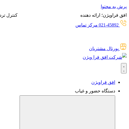
پرش به محتوا
افق فراویژن؛ ارائه دهنده
انواع سیستم‌های حضور و غیاب،
کنترل ترد
021-45892 مرکز تماس
پورتال مشتریان
افق فراویژن
دستگاه حضور و غیاب